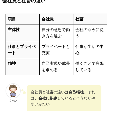
会社員と社畜の違い
項目
会社員
社畜
主体性
自分の意思で働
会社の命令に従
き方を選ぶ
う
仕事とプライベ
プライベートも
仕事が生活の中
ート
充実
心
精神
自己実現や成長
働くことで疲弊
を求める
している
会社員と社畜の違いは
自己犠牲
。それ
は、
会社に依存
しているとそうなりや
さゆか
すいみたい。