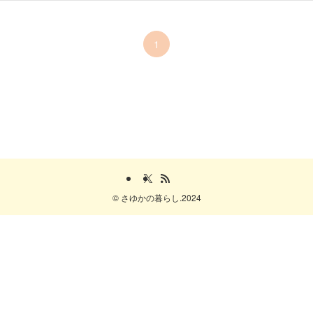
1
©
さゆかの暮らし.2024